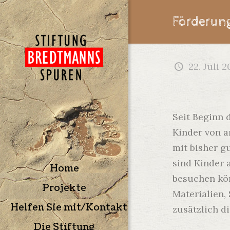
Förderun
22. Juli 2
Seit Beginn 
Kinder von a
mit bisher g
sind Kinder 
Home
besuchen kön
Projekte
Materialien,
Helfen Sie mit/Kontakt
zusätzlich d
Die Stiftung